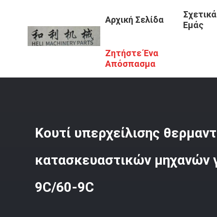
Σχετικά
Αρχική Σελίδα
Εμάς
Ζητήστε Ένα
Αρχική Σελίδα
/
Προϊόντα
/
Δεξαμενή Διαστολής Ψυκτικ
9C/60-9C
Απόσπασμα
Κουτί υπερχείλισης θερμαν
κατασκευαστικών μηχανών γ
9C/60-9C