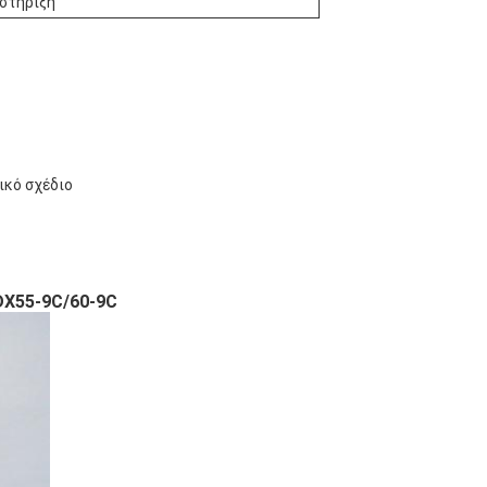
οστήριξη
ικό σχέδιο
DX55-9C/60-9C