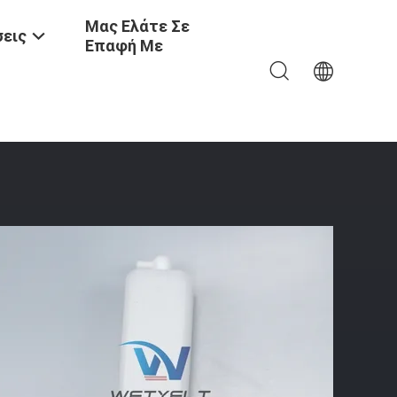
Μας Ελάτε Σε
εις
Επαφή Με
ντήρα Κατασκευαστικών Μηχανών Για Dooshan DX55-