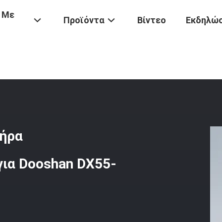
 Με
Προϊόντα
Βίντεο
Εκδηλώσ
ού Υλικού Για Μηχανήματα Κατασκευής
/
Κουτί Υπερχείλισης Θερμα
τήρα
ια Dooshan DX55-