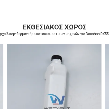
ΕΚΘΕΣΙΑΚΌΣ ΧΏΡΟΣ
ερχείλισης θερμαντήρα κατασκευαστικών μηχανών για Dooshan DX55